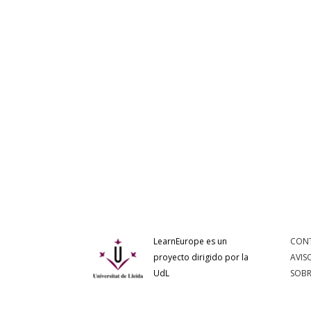
LearnEurope es un
CON
proyecto dirigido por la
AVIS
UdL
SOBR