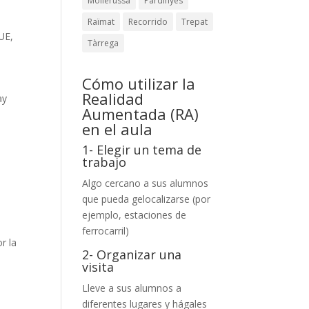
Mollerussa
Pardinyes
Raïmat
Recorrido
Trepat
UE
,
Tàrrega
Cómo utilizar la
Realidad
ay
Aumentada (RA)
en el aula
1- Elegir un tema de
trabajo
Algo cercano a sus alumnos
que pueda gelocalizarse (por
ejemplo, estaciones de
ferrocarril)
r la
2- Organizar una
visita
Lleve a sus alumnos a
diferentes lugares y hágales