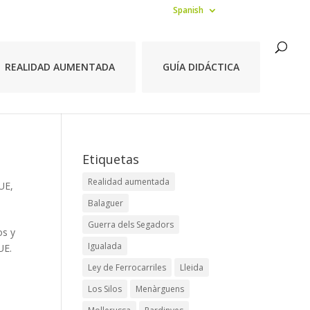
Spanish
REALIDAD AUMENTADA
GUÍA DIDÁCTICA
Etiquetas
Realidad aumentada
UE
,
Balaguer
Guerra dels Segadors
os y
Igualada
UE.
Ley de Ferrocarriles
Lleida
Los Silos
Menàrguens