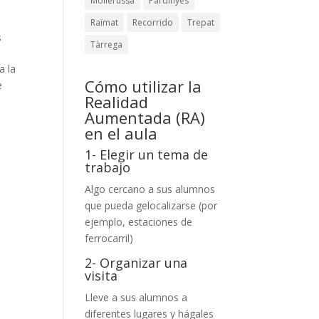
Mollerussa
Pardinyes
Raïmat
Recorrido
Trepat
s
Tàrrega
a la
Cómo utilizar la
e
Realidad
Aumentada (RA)
en el aula
1- Elegir un tema de
trabajo
s
Algo cercano a sus alumnos
que pueda gelocalizarse (por
ejemplo, estaciones de
ferrocarril)
2- Organizar una
visita
Lleve a sus alumnos a
diferentes lugares y hágales