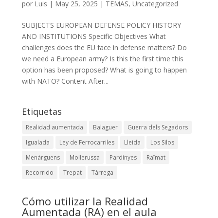
por
Luis
|
May 25, 2025
|
TEMAS
,
Uncategorized
SUBJECTS EUROPEAN DEFENSE POLICY HISTORY
AND INSTITUTIONS Specific Objectives What
challenges does the EU face in defense matters? Do
we need a European army? Is this the first time this
option has been proposed? What is going to happen
with NATO? Content After...
Etiquetas
Realidad aumentada
Balaguer
Guerra dels Segadors
Igualada
Ley de Ferrocarriles
Lleida
Los Silos
Menàrguens
Mollerussa
Pardinyes
Raïmat
Recorrido
Trepat
Tàrrega
Cómo utilizar la Realidad
Aumentada (RA) en el aula